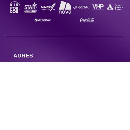
ADRES
Olympic Stadium
Atletenstraat 80
2020 Antwerpen
CONTACT
Visit website :
www.beerschot.be
VOLG ONS