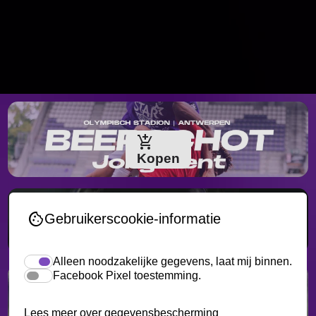
add_shopping_cart
Kopen
open_in_new
cookie
Gebruikerscookie-informatie
Alleen noodzakelijke gegevens, laat mij binnen.
Facebook Pixel toestemming.
open_in_new
Lees meer over gegevensbescherming